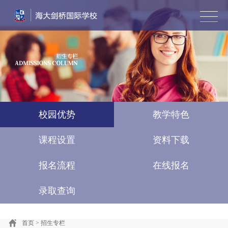
首页
学校简介
风采墙
教学动态
招生专栏
艺术直通车
国际竞赛·游学
联系我们
English
校园优势
教学特色
课程设置
资料下载
报名流程
在线报名
录取查询
首页
>
招生专栏