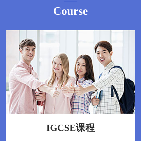
Course
IGCSE课程