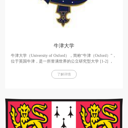
牛津大学
牛津大学（University of Oxford），简称“牛津（Oxford）”，
位于英国牛津，是一所誉满世界的公立研究型大学 [1-2] ，
采用书院联邦制 [1] ，与剑桥大学并称“牛剑” [1-3] ，并且与
剑桥大学、伦敦大学学院、帝国理工学院、伦敦政治经济学
了解详情
院同属“G5超级精英大学