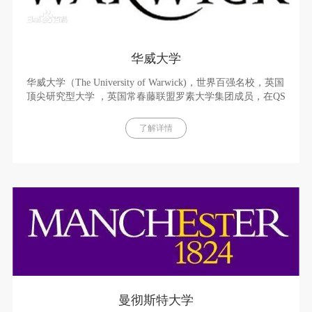
华威大学
华威大学（The University of Warwick)，世界百强名校，英国
顶尖研究型大学 ，英国常春藤联盟罗素大学集团成员，在QS
世界大学排名中居第54名。华威大学位于英国英格兰中部华
威郡和考文垂市的交界处，创立于1965年。华威大学以其严
了解详情
格的学生筛选标准，高水准的学术研究和教学质量而闻名，
在英国主流媒体排名中，稳居英国前十名，QS排名中稳居世
界百强、乃至前五十名
曼彻斯特大学