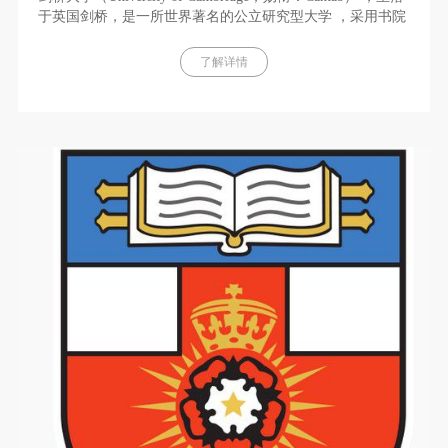
于英国剑桥，是一所世界著名的公立研究型大学 ，采用书院
联邦制 ，与牛津大学、伦敦大学学院、帝国理工学院、伦敦
政治经济学院同属“G5超级精英大学”。剑桥大学是英语世界
了解详情
中第二古老的大学，前身是一个于1209年成立的学者协会