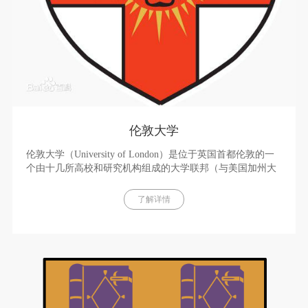
伦敦大学
伦敦大学（University of London）是位于英国首都伦敦的一
个由十几所高校和研究机构组成的大学联邦（与美国加州大
学一样，亦被称为“公立联邦制大学”），在1836年由伦敦大
学学院和伦敦大学国王学院合并而成，并获颁皇家特许状，
了解详情
是世界上最具影响力的公立大学系统之一。伦敦大学是世界
最大的大学联邦体之一，其旗下大学在各项学术指标和排名
中均名列前茅。这些校区互为独立又互相联系，各自作为独
立的大学而存在。目前，英国女王伊丽莎白二世的独生女安
妮公主，担任伦敦大学与各级学院的校监。