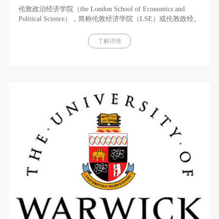
伦敦政治经济学院（the London School of Economics and
Political Science），简称伦敦经济学院（LSE）或伦敦政经。
创立于1895年，是英国久负盛名的世界顶尖公立研究型大
学。与牛津大学、剑桥大学、伦敦大学学院、帝国理工学院
了解详情
并称“G5超级精英大学”，为伦敦大学联盟成员，也是英国金
三角名校和罗素大学集团成员。