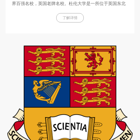
界百强名校，英国老牌名校。杜伦大学是一所位于英国东北
部小城达勒姆的世界著名公立研究型大学，与剑桥大学、牛
津大学同为传统学院制的英国联邦制大学，这三所学校是英
了解详情
格兰地区最古老的古典大学，统称“doxbridge”。杜伦大学也
是著名的科英布拉集团和英国常春藤联盟罗素大学集团的成
员之一